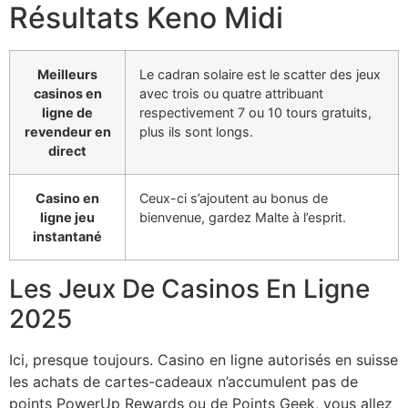
Résultats Keno Midi
Meilleurs
Le cadran solaire est le scatter des jeux
casinos en
avec trois ou quatre attribuant
ligne de
respectivement 7 ou 10 tours gratuits,
revendeur en
plus ils sont longs.
direct
Casino en
Ceux-ci s’ajoutent au bonus de
ligne jeu
bienvenue, gardez Malte à l’esprit.
instantané
Les Jeux De Casinos En Ligne
2025
Ici, presque toujours. Casino en ligne autorisés en suisse
les achats de cartes-cadeaux n’accumulent pas de
points PowerUp Rewards ou de Points Geek, vous allez