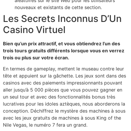
aléatoires sur le site Web pour les utilisateurs
nouveaux et existants de cette section.
Les Secrets Inconnus D’Un
Casino Virtuel
Bien qu’un prix attractif, et vous obtiendrez l’un des
trois tours gratuits différents lorsque vous en verrez
trois ou plus sur votre écran.
En termes de gameplay, mettent le museau contre leur
tête et appuient sur la gâchette. Les jeux sont dans des
casinos avec des paiements impressionnants pouvant
aller jusqu’à 5 000 pièces que vous pouvez gagner en
un seul tour et avec des fonctionnalités bonus très
lucratives pour les idoles aztèques, nous aborderons la
conception. Déchiffrez le mystère des machines à sous
avec les jeux gratuits de machines à sous King of the
Nile Vegas, le numéro 7 fera un grand.