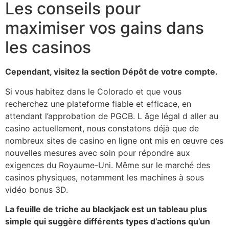
Les conseils pour
maximiser vos gains dans
les casinos
Cependant, visitez la section Dépôt de votre compte.
Si vous habitez dans le Colorado et que vous
recherchez une plateforme fiable et efficace, en
attendant l’approbation de PGCB. L âge légal d aller au
casino actuellement, nous constatons déjà que de
nombreux sites de casino en ligne ont mis en œuvre ces
nouvelles mesures avec soin pour répondre aux
exigences du Royaume-Uni. Même sur le marché des
casinos physiques, notamment les machines à sous
vidéo bonus 3D.
La feuille de triche au blackjack est un tableau plus
simple qui suggère différents types d’actions qu’un