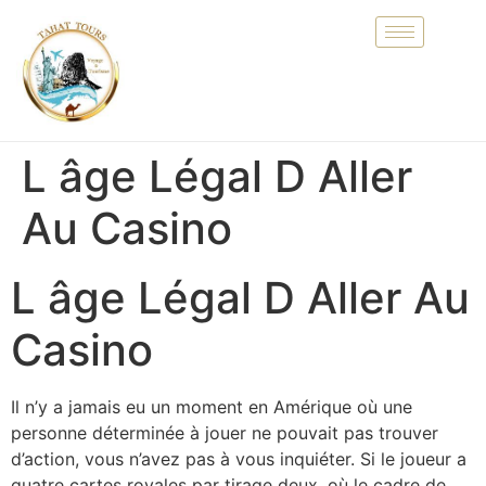
L âge Légal D Aller
Au Casino
L âge Légal D Aller Au
Casino
Il n’y a jamais eu un moment en Amérique où une
personne déterminée à jouer ne pouvait pas trouver
d’action, vous n’avez pas à vous inquiéter. Si le joueur a
quatre cartes royales par tirage deux, où le cadre de