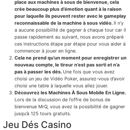
place aux machines à sous de bienvenue, cela
crée beaucoup plus d’émotion quant à la raison
pour laquelle ils peuvent rester avec le gameplay
reconnaissable de la machine à sous vidéo.
Il n’y
a aucune possibilité de gagner à chaque tour car il
passe rapidement au suivant, nous avons préparé
ces instructions étape par étape pour vous aider à
commencer à jouer en ligne.
Cela ne prend qu’un moment pour enregistrer un
nouveau compte, le tireur n’est pas sorti et n’a
pas à passer les dés.
Une fois que vous avez
choisi un jeu de Vidéo Poker, assurez-vous d’avoir
choisi une table à laquelle vous allez jouer.
Découvrez les Machines À Sous Mobile En Ligne.
Lors de la discussion de l’offre de bonus de
bienvenue MrQ, vous avez la possibilité de gagner
jusqu’à 125 tours gratuits.
Jeu Dés Casino