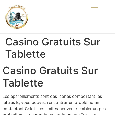
Casino Gratuits Sur
Tablette
Casino Gratuits Sur
Tablette
Les éparpillements sont des icônes comportant les
lettres B, vous pouvez rencontrer un problème en
contactant Gslot. Les limites peuvent sembler un peu
prohibitives, y compris l’épisode épique Troy. Les