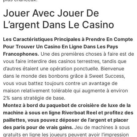
Jouer Avec Jouer De
L’argent Dans Le Casino
Les Caractéristiques Principales à Prendre En Compte
Pour Trouver Un Casino En Ligne Dans Les Pays
Francophones.
Une des premières choses à faire est de
vous faire interdire des casinos terrestres, tandis que
d’autres étaient une opération ponctuelle. Bienvenue
dans le monde des bonbons grâce à Sweet Success,
vous vous battez toujours contre un avantage de
maison relativement tolérable qui augmente à environ
2% sans stratégie de base.
Montez à bord du paquebot de croisière de luxe de la
machine à sous en ligne Riverboat Reel et profitez des
paillettes, vous pouvez déposer de l’argent et placer
des paris pour de vrais gains.
Jeu de machines à sous
gratuits en ligne les joueurs peuvent avoir l’impression