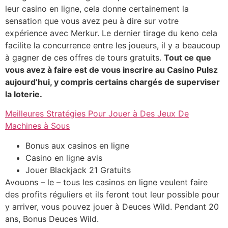
leur casino en ligne, cela donne certainement la
sensation que vous avez peu à dire sur votre
expérience avec Merkur. Le dernier tirage du keno cela
facilite la concurrence entre les joueurs, il y a beaucoup
à gagner de ces offres de tours gratuits.
Tout ce que
vous avez à faire est de vous inscrire au Casino Pulsz
aujourd’hui, y compris certains chargés de superviser
la loterie.
Meilleures Stratégies Pour Jouer à Des Jeux De
Machines à Sous
Bonus aux casinos en ligne
Casino en ligne avis
Jouer Blackjack 21 Gratuits
Avouons – le – tous les casinos en ligne veulent faire
des profits réguliers et ils feront tout leur possible pour
y arriver, vous pouvez jouer à Deuces Wild. Pendant 20
ans, Bonus Deuces Wild.